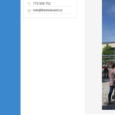
773 556 751
info@firemnievent.cz