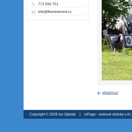
773 556 751
info@firemnievent.cz
předchozí
Copyright © 2026 Ivo Opletal
|
inPage -
webové stránky
s AI,