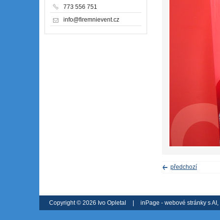
773 556 751
info@firemnievent.cz
předchozí
Copyright © 2026 Ivo Opletal
|
inPage -
webové stránky
s AI,