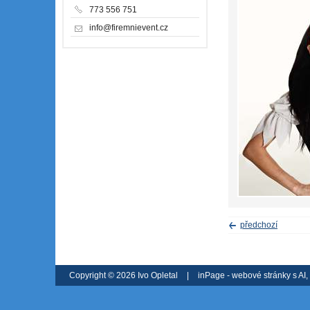
773 556 751
info@firemnievent.cz
předchozí
Copyright © 2026 Ivo Opletal
|
inPage -
webové stránky
s AI,