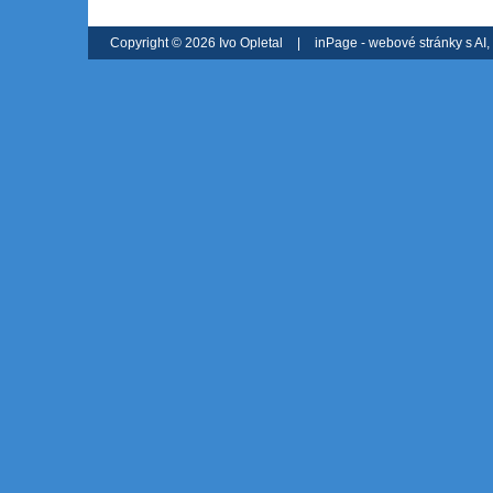
Copyright © 2026 Ivo Opletal
|
inPage -
webové stránky
s AI,