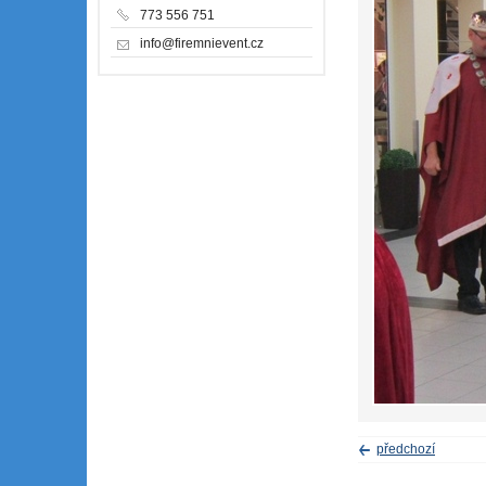
773 556 751
info@firemnievent.cz
předchozí