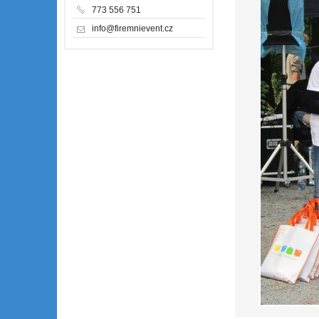
773 556 751
info@firemnievent.cz