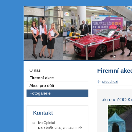
Firemní akc
O nás
Firemní akce
předchozí
Akce pro děti
Fotogalerie
akce v ZOO K
Kontakt
Ivo Opletal
Na sídlišti 284, 783 49 Lutín