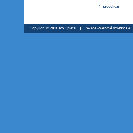
předchozí
Copyright © 2026 Ivo Opletal
|
inPage -
webové stránky
s AI,